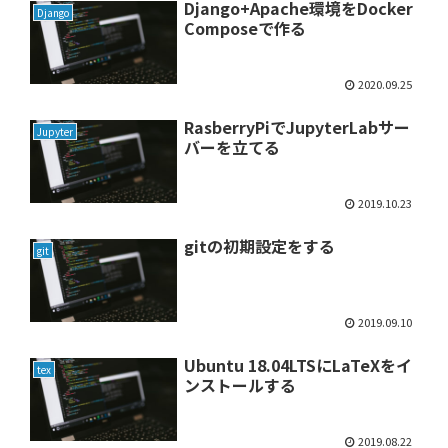
Django+Apache環境をDocker
Django
Composeで作る
2020.09.25
RasberryPiでJupyterLabサー
Jupyter
バーを立てる
2019.10.23
gitの初期設定をする
git
2019.09.10
Ubuntu 18.04LTSにLaTeXをイ
tex
ンストールする
2019.08.22